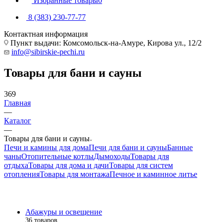
Избранные товары
0
8 (383) 230-77-77
Контактная информация
Пункт выдачи: Комсомольск-на-Амуре, Кирова ул., 12/2
info@sibirskie-pechi.ru
Товары для бани и сауны
369
Главная
—
Каталог
—
Товары для бани и сауны
Печи и камины для дома
Печи для бани и сауны
Банные
чаны
Отопительные котлы
Дымоходы
Товары для
отдыха
Товары для дома и дачи
Товары для систем
отопления
Товары для монтажа
Печное и каминное литье
Абажуры и освещение
36 товаров