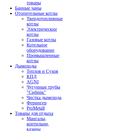
товары
Банные чаны
Отопительные котлы
Твердотопливные
котлы
Электрические
котлы
Газовые котлы
Котельное
оборудование
Промышленные
котлы
Дымоходы
Теплов и Сухов
КПД
AGNI
Чугунные трубы
"Сибирь"
Чистка дымохода
Ферингер
ProMetall
Товары для отдыха
Мангалы,
коптильни,
казаны