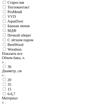
Старослав
Теплоконтакт
ProMetall
VVD
AquaDoor
Банная линия
МДФ
Печной оберег
С лёгким паром
BentWood
Woodson
Показать все
Объем бака, л.
36
Диаметр, см
20
35
15
6-6,7
Материал