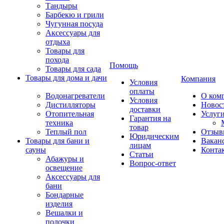
Тандыры
Барбекю и грили
Чугунная посуда
Аксессуары для
отдыха
Товары для
похода
Помощь
Товары для сада
Товары для дома и дачи
Компания
Условия
оплаты
Водонагреватели
О ком
Условия
Дистилляторы
Новос
доставки
Отопительная
Услуг
Гарантия на
техника
товар
Теплый пол
Отзыв
Юридическим
Товары для бани и
Вакан
лицам
сауны
Конта
Статьи
Абажуры и
Вопрос-ответ
освещение
Аксессуары для
бани
Бондарные
изделия
Вешалки и
полочки