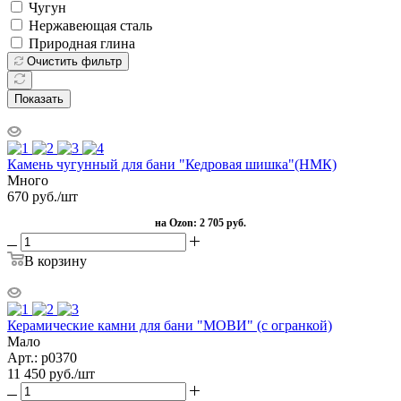
Чугун
Нержавеющая сталь
Природная глина
Очистить фильтр
Показать
Камень чугунный для бани "Кедровая шишка"(НМК)
Много
670
руб.
/шт
на Ozon:
2 705 руб.
В корзину
Керамические камни для бани "МОВИ" (с огранкой)
Мало
Арт.: р0370
11 450
руб.
/шт