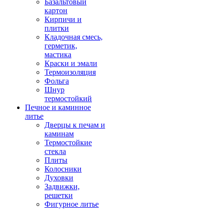
Базальтовый
картон
Кирпичи и
плитки
Кладочная смесь,
герметик,
мастика
Краски и эмали
Термоизоляция
Фольга
Шнур
термостойкий
Печное и каминное
литье
Дверцы к печам и
каминам
Термостойкие
стекла
Плиты
Колосники
Духовки
Задвижки,
решетки
Фигурное литье