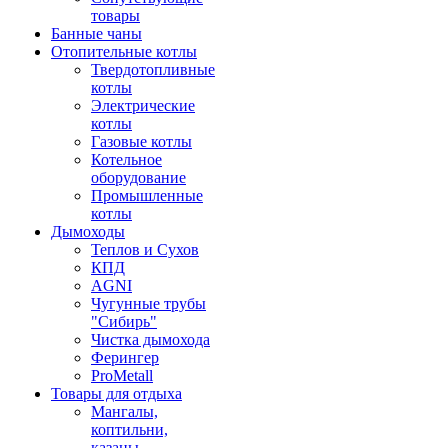
товары
Банные чаны
Отопительные котлы
Твердотопливные
котлы
Электрические
котлы
Газовые котлы
Котельное
оборудование
Промышленные
котлы
Дымоходы
Теплов и Сухов
КПД
AGNI
Чугунные трубы
"Сибирь"
Чистка дымохода
Ферингер
ProMetall
Товары для отдыха
Мангалы,
коптильни,
казаны