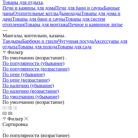
Товары для отдыха
Печи и камины для дома
Печи для бани и сауны
Банные
чаны
Отопительные котлы
Дымоходы
Товары для дома и
дачи
Товары для бани и сауны
Товары для систем
отопления
Товары для монтажа
Печное и каминное литье
—
Мангалы, коптильни, казаны
Тандыры
Барбекю и грили
Чугунная посуда
Аксессуары для
отдыха
Товары для похода
Товары для сада
Фильтр
По умолчанию (возрастание)
По популярности (убывание)
По популярности (возрастание)
По цене (убывание)
По цене (возрастание)
По наличию (убывание)
По наличию (возрастание)
По умолчанию (убывание)
По умолчанию (возрастание)
Фильтр
Сортировка
По популярности (возрастание)