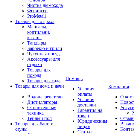
Чистка дымохода
Ферингер
ProMetall
Товары для отдыха
Мангалы,
коптильни,
казаны
Тандыры
Барбекю и грили
Чугунная посуда
Аксессуары для
отдыха
Товары для
похода
Помощь
Товары для сада
Товары для дома и дачи
Компания
Условия
оплаты
Водонагреватели
О ком
Условия
Дистилляторы
Новос
доставки
Отопительная
Услуг
Гарантия на
техника
товар
Теплый пол
Отзыв
Юридическим
Товары для бани и
Вакан
лицам
сауны
Конта
Статьи