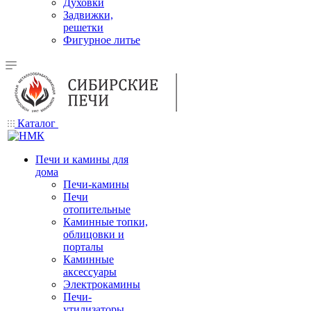
Духовки
Задвижки,
решетки
Фигурное литье
Каталог
Печи и камины для
дома
Печи-камины
Печи
отопительные
Каминные топки,
облицовки и
порталы
Каминные
аксессуары
Электрокамины
Печи-
утилизаторы