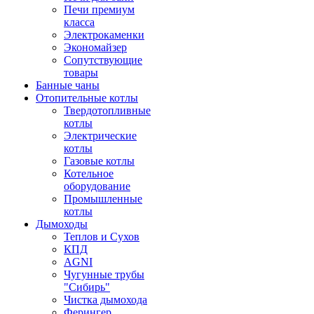
Печи премиум
класса
Электрокаменки
Экономайзер
Сопутствующие
товары
Банные чаны
Отопительные котлы
Твердотопливные
котлы
Электрические
котлы
Газовые котлы
Котельное
оборудование
Промышленные
котлы
Дымоходы
Теплов и Сухов
КПД
AGNI
Чугунные трубы
"Сибирь"
Чистка дымохода
Ферингер