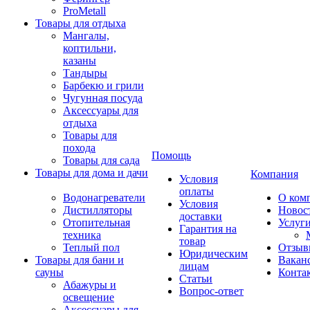
ProMetall
Товары для отдыха
Мангалы,
коптильни,
казаны
Тандыры
Барбекю и грили
Чугунная посуда
Аксессуары для
отдыха
Товары для
похода
Помощь
Товары для сада
Товары для дома и дачи
Компания
Условия
оплаты
Водонагреватели
О ком
Условия
Дистилляторы
Новос
доставки
Отопительная
Услуг
Гарантия на
техника
товар
Теплый пол
Отзыв
Юридическим
Товары для бани и
Вакан
лицам
сауны
Конта
Статьи
Абажуры и
Вопрос-ответ
освещение
Аксессуары для