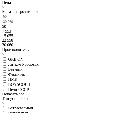
Цена
Магазин - розничная
50
7 553
15 055
22 558
30 060
Производитель
GRIFON
Литком Рубцовск
Везувий
Ферингер
НМК
BOYSCOUT
Печи-СССР
Показать все
Тип установки
Встраеваемый