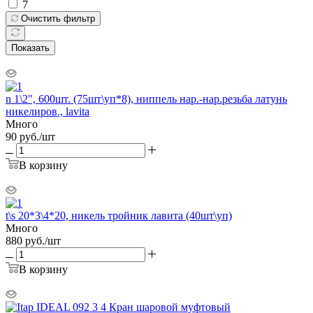
7
Очистить фильтр
Показать
n 1\2", 600шт. (75шт\уп*8), ниппель нар.-нар.резьба латунь
никелиров., lavita
Много
90
руб.
/шт
В корзину
t\s 20*3\4*20, никель тройник лавита (40шт\уп)
Много
880
руб.
/шт
В корзину