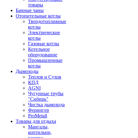
товары
Банные чаны
Отопительные котлы
Твердотопливные
котлы
Электрические
котлы
Газовые котлы
Котельное
оборудование
Промышленные
котлы
Дымоходы
Теплов и Сухов
КПД
AGNI
Чугунные трубы
"Сибирь"
Чистка дымохода
Ферингер
ProMetall
Товары для отдыха
Мангалы,
коптильни,
казаны