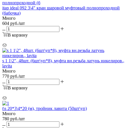
itap ideal 092 3\4" кран шаровой муфтовый полнопроходной
(бабочка)
Много
604
руб.
/шт
В корзину
s 1 1\2", 48шт. (6шт\уп*8), муфта вн.резьба латунь никелиров.,
lavita
Много
770
руб.
/шт
В корзину
t\s 20*3\4*20 (м), тройник лавита (50шт\уп)
Много
780
руб.
/шт