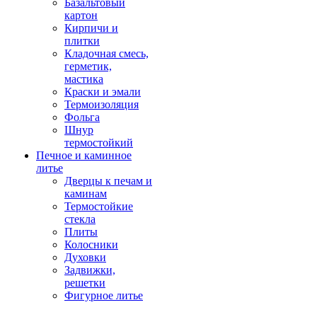
Базальтовый
картон
Кирпичи и
плитки
Кладочная смесь,
герметик,
мастика
Краски и эмали
Термоизоляция
Фольга
Шнур
термостойкий
Печное и каминное
литье
Дверцы к печам и
каминам
Термостойкие
стекла
Плиты
Колосники
Духовки
Задвижки,
решетки
Фигурное литье