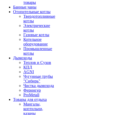
товары
Банные чаны
Отопительные котлы
Твердотопливные
котлы
Электрические
котлы
Газовые котлы
Котельное
оборудование
Промышленные
котлы
Дымоходы
Теплов и Сухов
КПД
AGNI
Чугунные трубы
"Сибирь"
Чистка дымохода
Ферингер
ProMetall
Товары для отдыха
Мангалы,
коптильни,
казаны