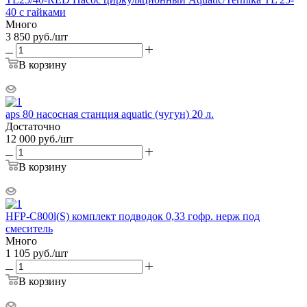
40 c гайками
Много
3 850
руб.
/шт
В корзину
aps 80 насосная станция aquatic (чугун) 20 л.
Достаточно
12 000
руб.
/шт
В корзину
HFP-C800l(S) комплект подводок 0,33 гофр. нерж под
смеситель
Много
1 105
руб.
/шт
В корзину