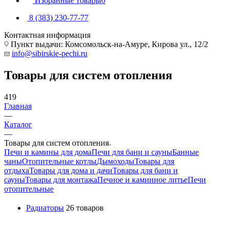
Избранные товары
0
8 (383) 230-77-77
Контактная информация
Пункт выдачи: Комсомольск-на-Амуре, Кирова ул., 12/2
info@sibirskie-pechi.ru
Товары для систем отопления
419
Главная
—
Каталог
—
Товары для систем отопления
Печи и камины для дома
Печи для бани и сауны
Банные
чаны
Отопительные котлы
Дымоходы
Товары для
отдыха
Товары для дома и дачи
Товары для бани и
сауны
Товары для монтажа
Печное и каминное литье
Печи
отопительные
Радиаторы
26 товаров