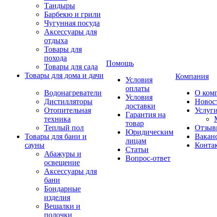
Тандыры
Барбекю и грили
Чугунная посуда
Аксессуары для
отдыха
Товары для
похода
Помощь
Товары для сада
Товары для дома и дачи
Компания
Условия
оплаты
Водонагреватели
О ком
Условия
Дистилляторы
Новос
доставки
Отопительная
Услуг
Гарантия на
техника
товар
Теплый пол
Отзыв
Юридическим
Товары для бани и
Вакан
лицам
сауны
Конта
Статьи
Абажуры и
Вопрос-ответ
освещение
Аксессуары для
бани
Бондарные
изделия
Вешалки и
полочки