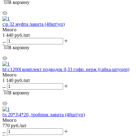
В корзину
c\p 32 муфта лавита (40шт\уп)
Много
1 440
руб.
/шт
В корзину
hf-c1200l комплект подводок 0,33 гофр. нерж (гайка-штуцер)
Много
1 140
руб.
/шт
В корзину
t\s 20*3\4*20, тройник лавита (40шт\уп)
Много
770
руб.
/шт