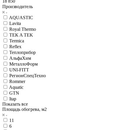
18 850
Производитель
AQUASTIC
Lavita
Royal Thermo
TEK A TEK
Termica
Reflex
Теплоприбор
АльфаХим
МеталлоФорм
UNI-FITT
РегионСпецТехно
Rommer
Aquatic
GTN
Itap
Показать все
Площадь обогрева, м2
11
6