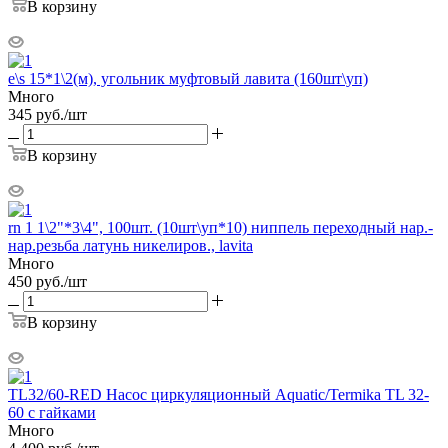
В корзину
e\s 15*1\2(м), угольник муфтовый лавита (160шт\уп)
Много
345
руб.
/шт
В корзину
rn 1 1\2"*3\4", 100шт. (10шт\уп*10) ниппель переходный нар.-
нар.резьба латунь никелиров., lavita
Много
450
руб.
/шт
В корзину
TL32/60-RED Насос циркуляционный Aquatic/Termika TL 32-
60 c гайками
Много